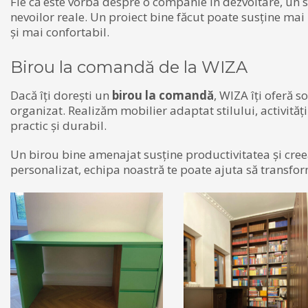
Fie că este vorba despre o companie în dezvoltare, un 
nevoilor reale. Un proiect bine făcut poate susține mai 
și mai confortabil.
Birou la comandă de la WIZA
Dacă îți dorești un
birou la comandă
, WIZA îți oferă s
organizat. Realizăm mobilier adaptat stilului, activității
practic și durabil.
Un birou bine amenajat susține productivitatea și creea
personalizat, echipa noastră te poate ajuta să transform