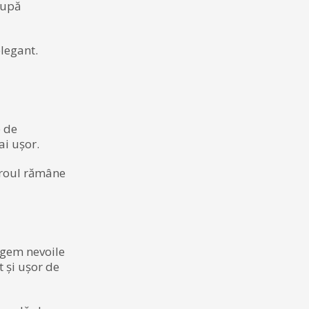
după
elegant.
e de
ai ușor.
biroul rămâne
egem nevoile
t și ușor de