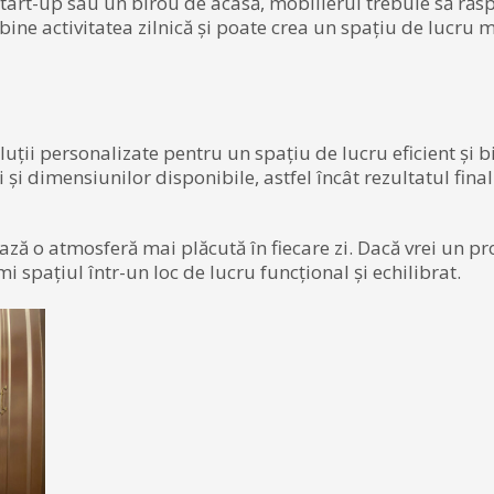
start-up sau un birou de acasă, mobilierul trebuie să răs
bine activitatea zilnică și poate crea un spațiu de lucru 
oluții personalizate pentru un spațiu de lucru eficient și b
 și dimensiunilor disponibile, astfel încât rezultatul final 
ză o atmosferă mai plăcută în fiecare zi. Dacă vrei un pr
i spațiul într-un loc de lucru funcțional și echilibrat.