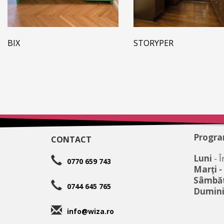
BIX
STORYPER
Progra
CONTACT
Luni
- Î
0770 659 743
Marţi -
Sâmbă
0744 645 765
Dumini
info@wiza.ro