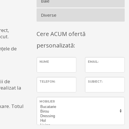
Baie
Diverse
rect,
Cere ACUM ofertă
cut.
personalizată:
nțele de
NUME
EMAIL:
ii de
TELEFON:
SUBIECT:
ealizat la
MOBILIER
xare. Totul