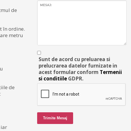
MESAJ:
itmul de
 în ordine.
ecare metru
Sunt de acord cu preluarea si
prelucrarea datelor furnizate in
cu
acest formular conform
Termenii
si conditiile
GDPR.
iile de
t
Trimite Mesaj
 iar