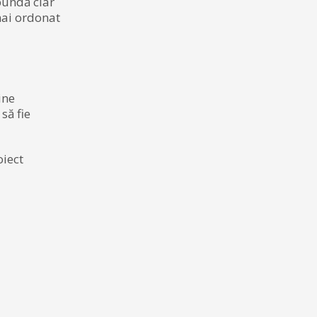
pundă clar
mai ordonat
ine
să fie
oiect