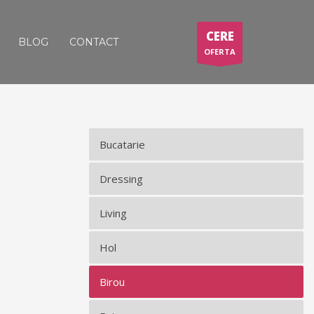
CERE
BLOG
CONTACT
OFERTA
Bucatarie
Dressing
Living
Hol
Birou