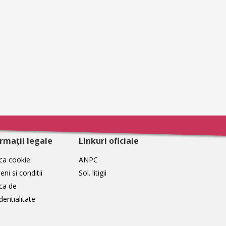
rmații legale
Linkuri oficiale
ica cookie
ANPC
ni si conditii
Sol. litigii
ica de
dentialitate