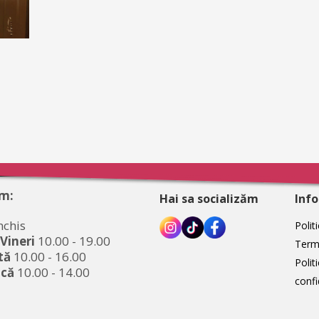
m:
Hai sa socializăm
Info
nchis
Polit
 Vineri
10.00 - 19.00
Terme
tă
10.00 - 16.00
Polit
că
10.00 - 14.00
confi