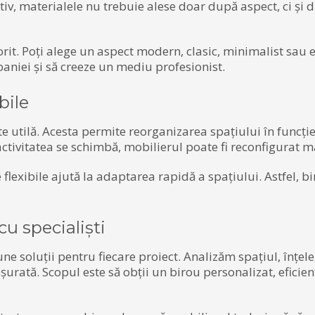
tiv, materialele nu trebuie alese doar după aspect, ci și 
 dorit. Poți alege un aspect modern, clasic, minimalist sau 
paniei și să creeze un mediu profesionist.
bile
te utilă. Acesta permite reorganizarea spațiului în funcți
ctivitatea se schimbă, mobilierul poate fi reconfigurat m
 flexibile ajută la adaptarea rapidă a spațiului. Astfel, 
u specialiști
e soluții pentru fiecare proiect. Analizăm spațiul, înțel
urată. Scopul este să obții un birou personalizat, eficien