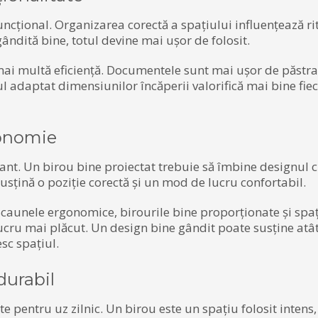
 funcțional. Organizarea corectă a spațiului influențează r
 gândită bine, totul devine mai ușor de folosit.
ai multă eficiență. Documentele sunt mai ușor de păstrat
rul adaptat dimensiunilor încăperii valorifică mai bine fi
gonomie
tant. Un birou bine proiectat trebuie să îmbine designul 
usțină o poziție corectă și un mod de lucru confortabil.
Scaunele ergonomice, birourile bine proporționate și spaț
ucru mai plăcut. Un design bine gândit poate susține atâ
esc spațiul.
durabil
te pentru uz zilnic. Un birou este un spațiu folosit intens,