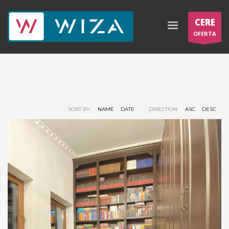
CERE
OFERTA
SORT BY:
NAME
DATE
DIRECTION:
ASC
DESC