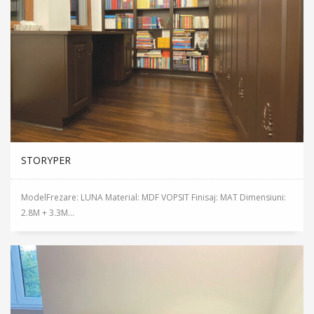
STORYPER
ModelFrezare: LUNA Material: MDF VOPSIT Finisaj: MAT Dimensiuni:
2.8M + 3.3M...